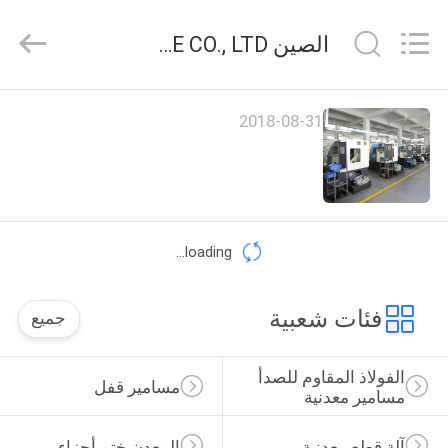
VEDALI
HARDWARE
CO.,
الصين VEDALI HARDWARE CO., LTD أخبار الشركة
LTD.
All
Rights
Reserved.
الصفحة
2018-08-31
الرئيسية
منتجات
loading...
معلومات
عنا
فئات شعبية
جميع
جولة
الفولاذ المقاوم للصدأ 
مسامير قفل
في
مسامير معدنية
المعمل
آلة قطع معدنية
المعدن ختم أجزاء