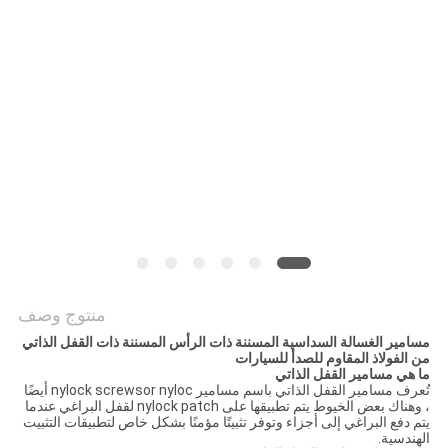
منتوج وصف
مسامير الغسالة السداسية المسننة ذات الرأس المسننة ذات القفل الذاتي
من الفولاذ المقاوم للصدأ للسيارات
ما هي مسامير القفل الذاتي
تُعرف مسامير القفل الذاتي باسم مسامير nylock screwsor nyloc أيضًا
، وهناك بعض الخيوط يتم تطبيقها على nylock patch لقفل البراغي عندما
يتم دفع البراغي إلى أجزاء وتوفر تثبيتًا مؤمنًا بشكل خاص لتطبيقات التثبيت
الهندسية.