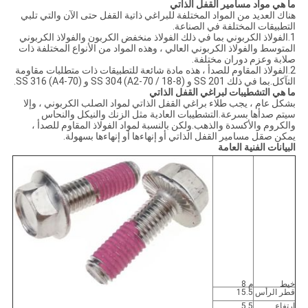
ما هي مواد مسامير القفل الذاتي
هناك العديد من المواد المختلفة للبراغي ذاتية القفل حتى الآن والتي تلبي
التطبيقات المختلفة في الصناعة.
1.الفولاذ الكربوني بما في ذلك الفولاذ منخفض الكربون والفولاذ الكربوني
المتوسط ​​والفولاذ الكربوني العالي ، وهذه المواد من الأنواع المختلفة ذات
صلابة وعزم دوران مختلفة.
2.الفولاذ المقاوم للصدأ ، هذه مادة شائعة للتطبيقات ذات متطلبات مقاومة
التآكل.بما في ذلك SS 201 و SS 304 (A2-70 / 18-8) و SS 316 (A4-70).
ما هي التشطيبات لبراغي القفل الذاتي
بشكل عام ، يجب طلاء براغي القفل الذاتي لمواد الصلب الكربوني ، وإلا
سيتم صدأها بسرعة.التشطيبات العادية مثل الزنك والنيكل والنحاس
والكروم والأكسدة والذهب.ولكن بالنسبة لمواد الفولاذ المقاوم للصدأ ،
يمكن صقل مسامير القفل الذاتي أو إنهاءها أو إنهاءها بسهولة.
البيانات الفنية العامة
خيط
م 8
قطر الرأس
15.5
ارتفاع
5.5