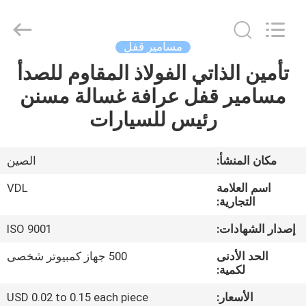
VEDALI
HARDWARE
CO.,
LTD.
All
مسامير قفل
Rights
Reserved.
تأمين الذاتي الفولاذ المقاوم للصدأ
الصفحة
مسامير قفل عرافة غسالة مسنن
الرئيسية
رئيس للسيارات
منتجات
مكان المنشأ:
الصين
معلومات
اسم العلامة
VDL
عنا
التجارية:
إصدار الشهادات:
ISO 9001
جولة
الحد الأدنى
500 جهاز كمبيوتر شخصى
في
لكمية:
المعمل
الأسعار:
USD 0.02 to 0.15 each piece