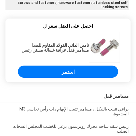
screws and fasteners,hardware fasteners,stainless steel self
locking screws
احصل على افضل سعر ل
تأمين الذاتي الفولاذ المقاوم للصدأ
مسامير قفل عرافة غسالة مسنن رئيس
للسيارات
استمر
مسامير قفل
براغي تثبيت بالنيكل ، مسامير تثبيت الإبهام ذات رأس نحاسي M3
المشقوق
رئيس شقة ساحة محرك روبرتسون برغي للخشب المجلفن السحابة
الصلب