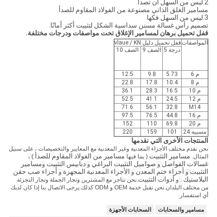
2.ليس من السهل أن تصدأ
مسامير الغلق الذاتي مصنوعة من الفولاذ المقاوم للصدأ.
3.ليس من السهل فكها
تصميم رأس غسالة مسنن سداسية الشكل لتثبيت أكثر أمانًا.
قفل تحميل برهان لمسامير الإغلاق تحت مواصفات ودرجات مختلفة.
المواصفات
قفل تحميل دليل vlaue / KN
درجة 5
الصف 9
الصف 10
م 6
5.73
9.8
12.5
م 8
10.4
17.8
22.8
م 10
16.5
28.3
36.1
م 12
24.5
41.1
52.5
71.6
56.1
32.8
M14
م 16
44.8
76.5
97.5
م 20
69.8
110
152
مسييه 24
101
159
220
المنتجات الأخرى التي نقدمها
نحن نقدم مختلف الأجزاء المعدنية وغير المعدنية مع المعايير والتخصيصات ، على سبيل
مسامير التثبيت
مسامير من الفولاذ المقاوم للصدأ
المثال.
( بما فيها
) ،
غسالات الفواصل
صواميل التثبيت البراغي
دبابيس التثبيت
مسامير
و
و
و
التثبيت
أجزاء ختم المعدن
الأجزاء المعدنية المجهزة
أجزاء صب حقن
و
و
و
البلاستيك
أدوات التثبيت
.
و
.نحن نتاجر مع المشترين وتجار الجملة وتجار التجزئة
من مختلف البلدان.نحن نقبل خدمة OEM و ODM كذلك.يرجى الاتصال بنا إذا كان لديك
أي استفسار
مسامير والسحابات
السحابات الأجهزة