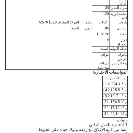
الرأس
طول الفقرة
30
ملعب كورة
1.25
قدم
تفاوت
+/- 0.1
مادة
الفولاذ المقاوم للصدأ A2-70
اساسي
DIN
ينهي
تلميع
صلابة
20 HRC
عزم
15
الدوران
نقطة النهاية
الشقة
محرك
عرافة
الرأس
نوع الرأس
غسالة
سداسية
المواصفات الاختيارية
د
ك
س
د 1
م 5
4.3
8
11.2
م 6
5.5
10
14.2
م 8
7
13
18.2
م 10
8.5
15
21
م 12
10
17
24
م 16
14
22
31
سمات
1.أداء جيد للقفل الذاتي
مسامير ذاتية الإغلاق مع رقعة نيلوك جيدة على الخيوط.