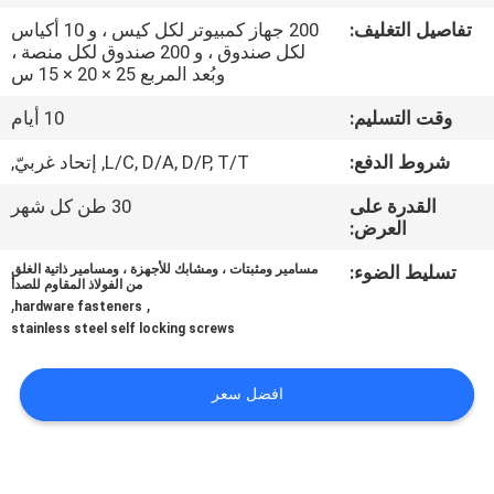
تفاصيل التغليف:
200 جهاز كمبيوتر لكل كيس ، و 10 أكياس
مراقبة
لكل صندوق ، و 200 صندوق لكل منصة ،
وبُعد المربع 25 × 20 × 15 س
الجودة
وقت التسليم:
10 أيام
خريطة
شروط الدفع:
L/C, D/A, D/P, T/T, إتحاد غربيّ,
الموقع
القدرة على
30 طن كل شهر
العرض:
PRIVACY
تسليط الضوء:
مسامير ومثبتات ، ومشابك للأجهزة ، ومسامير ذاتية الغلق
من الفولاذ المقاوم للصدأ
POLICY
,
,
hardware fasteners
stainless steel self locking screws
افضل سعر