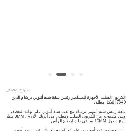
منتوج وصف
الكربون الصلب الأجهزة المسامير رئيس شقة شبه أنبوبي برشام الدين
7340 النيكل مطلي
شقة رئيس شبه أنبوبي برشام مع ثقب شبه أنبوبي على نهاية النقطة،
وهي مصنوعة من الكربون الصلب ومطلي في الزنك الأزرق، 3MM قطر
رمح وطول 10MM بما في ذلك ارتفاع الرأس.
رأس مسطح شبه أنبوبي برشام كما اعترف كسك رئيس شبه أنبوبي