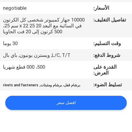
الأسعار:
negotiable
مراقبة
تفاصيل التغليف:
10000 جهاز كمبيوتر شخصى كل الكرتون
الجودة
في السائبة مع البعد 20 x 22 25 سم 25،
500 كرتون إلى 20 فت الحاويا
خريطة
وقت التسليم:
30 يوما
الموقع
شروط الدفع:
L/C, T/T, ويسترن يونيون, باي بال
القدرة على
500، 000 قطع شهريا
PRIVACY
العرض:
POLICY
تسليط الضوء:
,
برشام قفل، برشام ومثبتات
rivets and fasteners
افضل سعر