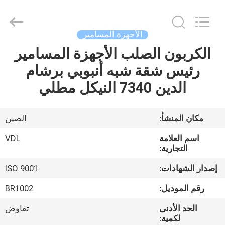
VEDALI
HARDWARE
CO.,
LTD.
All
الأجهزة المسامير
Rights
Reserved.
الكربون الصلب الأجهزة المسامير
الصفحة
رئيس شقة شبه أنبوبي برشام
الرئيسية
الدين 7340 النيكل مطلي
منتجات
مكان المنشأ:
الصين
معلومات
اسم العلامة
VDL
عنا
التجارية:
إصدار الشهادات:
ISO 9001
جولة
رقم الموديل:
BR1002
في
الحد الأدنى
تفاوض
المعمل
لكمية: