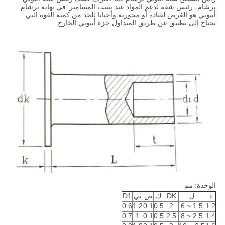
برشام، رئيس شقة لدعم المواد عند تثبيت المسامير.
في نهاية برشام
أنبوبي هو الغرض لقيادة أو محورية وأحيانا للحد من كمية القوة التي
تحتاج إلى تطبيق عن طريق المتداول جزء أنبوبي الخارج.
الوحدة: مم
د
ل
DK
ك
ص
تي
D1
0.6
1.2
0.1
0.5
2
1.5 ~ 6
1.2
0.7
1
0.1
0.5
2.5
2.5 ~ 8
1.4