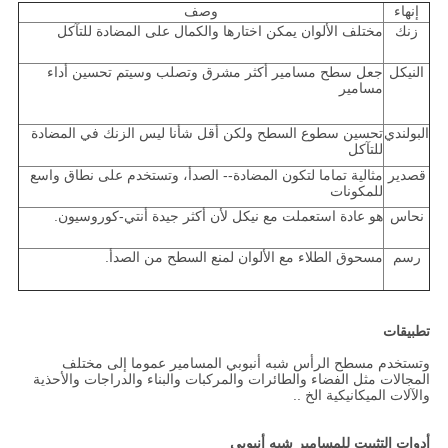
إنهاء
وصف
زنك
مختلف الألوان يمكن اختارها والكمال على المضادة للتآكل
النيكل
جعل سطح مسامير أكثر مشرق وتصلب وسيتم تحسين أداء
مسامير
البولندي
تحسين سطوع السطح ولكن أقل شأنا ليس الزنك في المضادة
للتآكل
قصدير
مثالية تماما لتكون المضادة-- الصدأ، وتستخدم على نطاق واسع
للمكونات
نحاس
هو عادة استعملت مع نيكل لأن أكثر جيدة أنتي-كوروسيون.
رسم
مسحوق الطلاء مع الألوان لمنع السطح من الصدأ.
تطبيقات
وتستخدم مسطح الرأس شبه أنبوبي المسامير عموما إلى مختلف
المجالات مثل الفضاء والطائرات والمركبات والبناء والدراجات والأحذية
والآلات الميكانيكية الخ ..
أدوات التثبيت للمسامير شبه أنبوبي