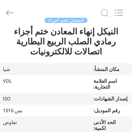
VEDALI
HARDWARE
CO.,
LTD.
All
المعدن ختم أجزاء
Rights
Reserved.
النيكل إنهاء المعادن ختم أجزاء
الصفحة
رمادي الصلب الربيع البطارية
الرئيسية
اتصالات للالكترونيات
منتجات
مكان المنشأ:
شيا
معلومات
اسم العلامة
VDL
عنا
التجارية:
إصدار الشهادات:
ISO
جولة
رقم الموديل:
بس 1016
في
الحد الأدنى
تفاوض
المعمل
لكمية: