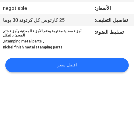
الأسعار:
negotiable
مراقبة
تفاصيل التغليف:
25 كارتوس كل كرتونة 30 يوما
الجودة
تسليط الضوء:
أجزاء معدنية مختومة وختم الأجزاء المعدنية وأجزاء ختم
المعدن بالنيكل
,
,
خريطة
stamping metal parts
nickel finish metal stamping parts
الموقع
افضل سعر
PRIVACY
POLICY