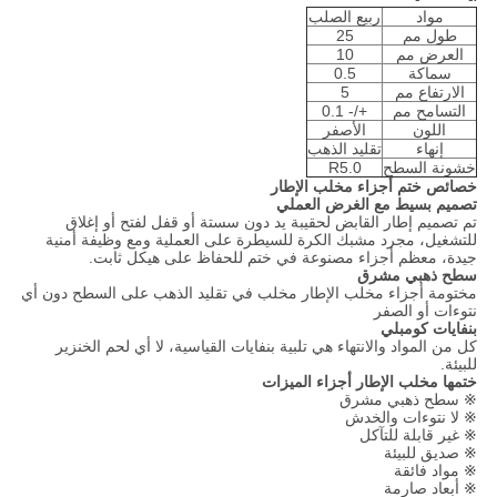
مواد
ربيع الصلب
طول مم
25
العرض مم
10
سماكة
0.5
الارتفاع مم
5
التسامح مم
+/- 0.1
اللون
الأصفر
إنهاء
تقليد الذهب
خشونة السطح
R5.0
خصائص ختم أجزاء مخلب الإطار
تصميم بسيط مع الغرض العملي
تم تصميم إطار القابض لحقيبة يد دون سستة أو قفل لفتح أو إغلاق
للتشغيل، مجرد مشبك الكرة للسيطرة على العملية ومع وظيفة أمنية
جيدة، معظم أجزاء مصنوعة في ختم للحفاظ على هيكل ثابت.
سطح ذهبي مشرق
مختومة أجزاء مخلب الإطار مخلب في تقليد الذهب على السطح دون أي
نتوءات أو الصفر
بنفايات كومبلي
كل من المواد والانتهاء هي تلبية بنفايات القياسية، لا أي لحم الخنزير
للبيئة.
ختمها مخلب الإطار أجزاء الميزات
※ سطح ذهبي مشرق
※ لا نتوءات والخدش
※ غير قابلة للتآكل
※ صديق للبيئة
※ مواد فائقة
※ أبعاد صارمة