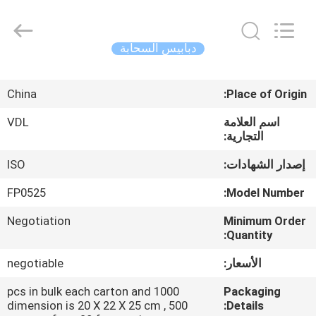
VEDALI
HARDWARE
CO.,
LTD.
All
دبابيس السحابة
Rights
Reserved.
الصفحة
China
Place of Origin:
الرئيسية
اسم العلامة
VDL
التجارية:
منتجات
إصدار الشهادات:
ISO
معلومات
FP0525
Model Number:
عنا
Negotiation
Minimum Order
Quantity:
جولة
الأسعار:
negotiable
في
1000 pcs in bulk each carton and
Packaging
المعمل
dimension is 20 X 22 X 25 cm , 500
Details: