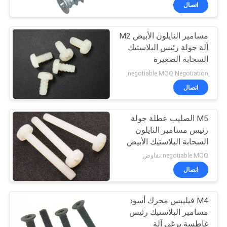
اتصال
مراقبة
مسامير النايلون الأبيض M2
الجودة
24
آلة جولة رئيس البلاستيك
السحابة الصغيرة
المعدن ختم أجزاء
خريطة
negotiable MOQ:Negotiation
الموقع
اتصال
M5 الصليب عطلة جولة
PRIVACY
رئيس مسامير النايلون
POLICY
السحابة البلاستيك الأبيض
15
negotiable MOQ:تفاوض
اتصال
آلة قطع معدنية
M4 فيليبس محرك أسود
مسامير البلاستيك رئيس
غاطسة برغي آلة