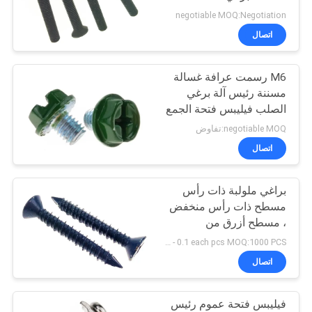
negotiable MOQ:Negotiation
اتصال
14
M6 رسمت عرافة غسالة
بب المواجهة الأجهزة
مسننة رئيس آلة برغي
الصلب فيليبس فتحة الجمع
negotiable MOQ:تفاوض
اتصال
براغي ملولبة ذات رأس
18
مسطح ذات رأس منخفض
البلاستيك حقن صب
، مسطح أزرق من
Dacromet لبناء مخروطي
USD 0.03 - 0.1 each pcs MOQ:1000 PCS
المنتجات
الشكل بحجم 7.5 مم
اتصال
فيليبس فتحة عموم رئيس