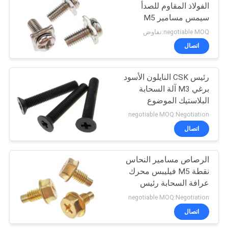
الفولاذ المقاوم للصدأ
سيمس مسامير M5
31
أسمبلي الأسير مربع غسالة
negotiable MOQ:تفاوض
الأجهزة البراغي
اتصال
المكسرات
رئيس CSK النايلون الأسود
برغي M3 آلة السحابة
البلاستيك الموضوع
negotiable MOQ:Negotiation
اتصال
12
الرصاص مسامير النحاس
دبابيس السحابة
نقطة M5 فيليبس محرك
عرافة السحابة رئيس
السحابة
negotiable MOQ:Negotiation
اتصال