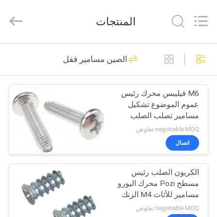
VEDALI
HARDWARE
CO.,
المنتجات
LTD.
All
Rights
Reserved.
الصفحة
90
الصين مسامير قفل
الرئيسية
مسامير قفل
M6 فيليبس محرك رئيس
منتجات
عموم الموضوع تشكيل
مسامير تصلب الصلب
معلومات
الزنك مطلي السحابة
negotiable MOQ:تفاوض
عنا
اتصال
24
الفولاذ المقاوم للصدأ
الكربون الصلب رئيس
جولة
مسطح Pozi محرك اليورو
في
مسامير معدنية
مسامير للأثاث M4 الزنك
النهاية
المعمل
negotiable MOQ:تفاوض