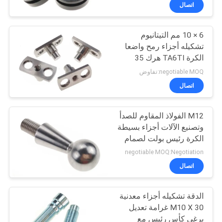
اتصال
مراقبة
6 × 10 مم التيتانيوم
الجودة
تشكيله أجزاء رمح واضعا
الكرة TA6TI هرك 35
خريطة
negotiable MOQ:تفاوض
الموقع
اتصال
M12 الفولاذ المقاوم للصدأ
PRIVACY
وتصنيع الآلات أجزاء بسيطة
POLICY
الكرة رئيس بولت لصمام
التحويل
negotiable MOQ:Negotiation
اتصال
الدقة تشكيله أجزاء معدنية
M10 X 30 غرامة تعديل
برغي كأس رئيس مع