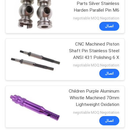
Parts Silver Stainless
Harden Parallel Pin M6
for Spring Loader
negotiable MOQ:Negotiation
اتصال
CNC Machined Piston
Shaft Pin Stainless Steel
ANSI 431 Polishing 6 X
50 mm
negotiable MOQ:Negotiation
اتصال
Children Purple Aluminum
Whistle Machined 70mm
Lightweight Oxidation
Finish
negotiable MOQ:Negotiation
اتصال