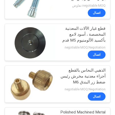
مقبس عرافة
negotiable MOQ:تفاوض
اتصال
قطع غيار الآلات المعدنية
المخصصة ، أسود لامع
بأكسيد الألومنيوم M5 قدم
من أجل الصوت
negotiable MOQ:Negotiation
اتصال
الذهبي النحاس بالقطع
أجزاء معدنية مخرش رئيس
ضغط زر البندق M6
للإلكترونيات
negotiable MOQ:Negotiation
اتصال
Polished Machined Metal