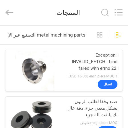
VEDALI
HARDWARE
CO.,
المنتجات
LTD.
All
Rights
Reserved.
الصفحة
metal machining parts التصنيع عبر الإنترنت
الرئيسية
Exception :
منتجات
INVALID_FETCH - bind
failed with errno 22:
معلومات
Invalid argument
USD 10-500 each piece MOQ:1 قطعة
ip=150.238.62.152
عنا
اتصال
صنع وفقا لطلب الزبون
جولة
يشكل معدن جزء، دقة عال
في
نك يلتفت آلة جزء
المعمل
negotiable MOQ:تفاوض