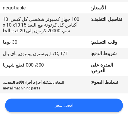
الأسعار:
negotiable
مراقبة
تفاصيل التغليف:
100 جهاز كمبيوتر شخصى كل كيس، 10
الجودة
أكياس كل كرتونة مع البعد 15 x 10 x10
سم، 20000 كرتون إلى 20 فت الحا
خريطة
وقت التسليم:
30 يوما
الموقع
شروط الدفع:
L/C, T/T, ويسترن يونيون, باي بال
القدرة على
300، 000 قطع شهريا
PRIVACY
العرض:
POLICY
تسليط الضوء:
,
المعادن تشكيله أجزاء، أجزاء الآلات المعدنية
metal machining parts
افضل سعر