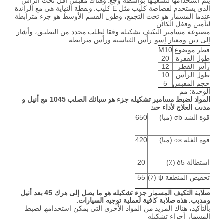
يتم استخدامها لتشغيلها بواسطة وجع.
وهناك مقبس أقل تحت الرأس
الذي يستخدم لقصاصة كليب مثل E كليب.
ونقطة النهاية هي مع الرائدة
عندما المسمار هو تحت التجمع، وطول القسم الأوسط هو جزء مترابطة
لتأمين وقفل الكائن.
مصنوعة مسامير التكيف تشكيله وفقا لطلب محدد من التطبيق، وأشار
إلى دين ومعيار إسو.
رأس القياسية ورأس مترابطة.
قطر موضوع
M10
طول الفقرة
20
رأس القطر
12
طول الرأس
10
حجم المقبس
5
الوحدة: مم
المواد لضبط مسامير تشكيله جزء هو سبائك الصلب 1045 مع أنيل و
مدبب العلاج لأداء جيد
قوة الشد σb (مبا)
650
قوة الغلة σs (مبا)
420
استطالة δ5 (٪)
20
تخفيض المنطقة ψ (٪)
55
صلابة التكيف المسمار جزء تشكيله هو ما يصل إلى هرك 45 بعد أنيل
ومدبب.
هذه صلابة كافية لعملية توجيه السيارات.
بالتأكيد، هناك المزيد من المواد الأخرى التي يمكن استخدامها لضبط
المسمار أجزاء تشكيله