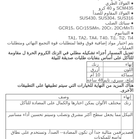
● الفولاذ الطري
SCM435 و 40 كرو
● الفولاذ المقاوم للصدأ
SUS430، SUS304، SUS316
● سبائك الصلب
GCR15، GCr15SiMn، 20Cr، 20CrMnTi
● التيتانيوم
TA1، TA2، TA4، T40، Ti1، Ti2، Ti4
يتم اختيار مواد إضافية فوق وفقا لمتطلبات قوة التجمع النهائي ومتطلبات
العمليات.
تعديل المسمار أجزاء تشكيله مطلي في الزنك الكروم الحرة ل مقاومة
للتآكل على أساس بنفايات طلبات صديقة للبيئة
إنهاء
زنك
اللون
أزرق
سماكة
10 أم
ملح، سبري، تايم
48 ساعة
هناك المزيد من النهاية للخيارات التي سيتم تطبيقها على التطبيقات
الأخرى.
إنهاء
وصف
زنك
مختلف الألوان يمكن اختارها والكمال على المضادة للتآكل
النيكل
مما يجعل سطح أكثر مشرق وتصلب وسيتم تحسين أداء مسامير
قصدير
فمن مثالية جدا أن تكون المضادة-- الصدأ، وتستخدم على نطاق
واسع للمكونات