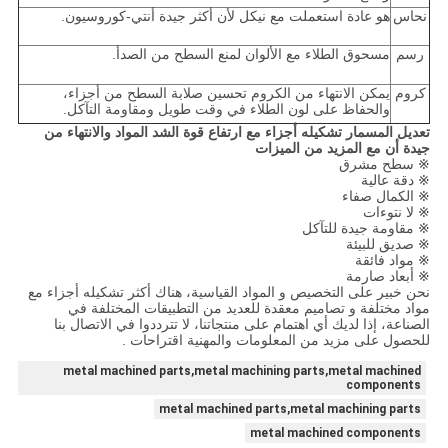
نحاس
هو عادة استعملت مع نيكل لأن أكثر جيدة أنتي-كوروسيون.
رسم
مسحوق الطلاء مع الألوان لمنع السطح من الصدأ.
كروم
يمكن الانتهاء من الكروم تحسين صلابة السطح من أجزاء،
والحفاظ على لون الطلاء في وقت طويل ومقاومة التآكل.
تعديل المسمار تشكيله أجزاء مع ارتفاع قوة الشد المواد والانتهاء من
جيدة أن مع المزيد من الميزات
※ سطح مشرق
※ دقة عالية
※ الكمال صفاء
※ لا نتوءات
※ مقاومة جيدة للتآكل
※ صديق للبيئة
※ مواد فائقة
※ أبعاد صارمة
نحن خبير على التخصيص و المواد القياسية، هناك أكثر تشكيله أجزاء مع
مواد مختلفة و تصاميم معقدة للعديد من التطبيقات المختلفة في
الصناعة، إذا لديك أي اهتمام على منتجاتنا، لا تترددوا في الاتصال بنا
للحصول على مزيد من المعلومات والمهنية اقتراحات .
metal machined parts,metal machining parts,metal machined
components
metal machined parts,metal machining parts
metal machined components