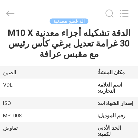
VEDALI
HARDWARE
CO.,
LTD.
All
آلة قطع معدنية
Rights
Reserved.
الدقة تشكيله أجزاء معدنية M10 X
الصفحة
30 غرامة تعديل برغي كأس رئيس
الرئيسية
مع مقبس عرافة
منتجات
مكان المنشأ:
الصين
معلومات
اسم العلامة
VDL
عنا
التجارية:
إصدار الشهادات:
ISO
جولة
رقم الموديل:
MP1008
في
الحد الأدنى
تفاوض
المعمل
لكمية: