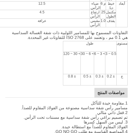
أبعاد
خيط
م 6
ضياء
12.5
ديا.
الرأس.
مكتمل
25
ارتفاع
4.5
الطول
الرأس
يقذف
1.0
مقبس
عرافة
الرأس
التفاوتات المسموح بها للمسامير اللولبية ذات شفة الغسالة السداسية
هي 0.1 مم ، وتعتمد على ISO 2768 للتفاوتات غير المحددة.
مستوى
طول
> 30 ~ 120
> 6 ~ 30
> 3 ~ 6
0.5 ~ 3
ج
± 0.2
± 0.3
± 0.5
± 0.8
مواصفات المنتج
1.مقاومة جيدة للتآكل
مسامير رأس شفة سداسية مصنوعة من الفولاذ المقاوم للصدأ.
2.قفل ذاتي مثالي
تم تصميم براغي رأس شفة سداسية مع مسننات تحت الرأس.
3. ليس من السهل كسرها
الفولاذ المقاوم للصدأ مع استطالة جيدة.
4.المواضيع القياسية مع طلب GO NO GO.