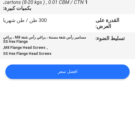
1.
cartons (8-20 kgs ) , 0.01 CBM / CTN
بكميات كبيرة:
مراقبة
القدرة على
300 طن / طن شهريا
الجودة
العرض:
تسليط الضوء:
مسامير رأس شفة مسننة ، براغي رأس شفة M8 ، براغي
خريطة
SS Hex Flange
,
,
M8 Flange Head Screws
الموقع
SS Hex Flange Head Screws
PRIVACY
افضل سعر
POLICY