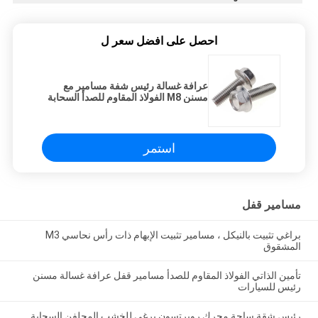
احصل على افضل سعر ل
عرافة غسالة رئيس شفة مسامير مع
مسنن M8 الفولاذ المقاوم للصدأ السحابة
استمر
مسامير قفل
براغي تثبيت بالنيكل ، مسامير تثبيت الإبهام ذات رأس نحاسي M3
المشقوق
تأمين الذاتي الفولاذ المقاوم للصدأ مسامير قفل عرافة غسالة مسنن
رئيس للسيارات
رئيس شقة ساحة محرك روبرتسون برغي للخشب المجلفن السحابة