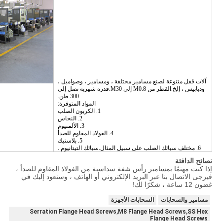
آلات قفل متنوعة لصنع مسامير مختلفة ، ومسامير ، وصواميل ،
ودبابيس ، إلخ.القطر من M0.8 إلى M30.قدرة شهرية تصل إلى
300 طن.
المواد المتوفرة:
1. الكربون الصلب
2. النحاس
3. الألمنيوم
4. الفولاذ المقاوم للصدأ
5. بلاستيك
6. مختلف سبائك الصلب على سبيل المثال.سبائك التيتانيوم .
نصائح الدافئة
إذا كنت مهتمًا بمسامير رأس شفة سداسية من الفولاذ المقاوم للصدأ ،
فيرجى الاتصال بنا عبر البريد الإلكتروني أو الهاتف ، وسنعود إليك في
غضون 12 ساعة ، شكرًا لك!
مسامير والسحابات
السحابات الأجهزة
Serration Flange Head Screws,M8 Flange Head Screws,SS Hex
Flange Head Screws