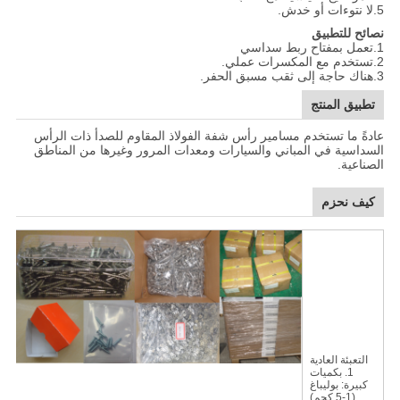
5.لا نتوءات أو خدش.
نصائح للتطبيق
1.تعمل بمفتاح ربط سداسي
2.تستخدم مع المكسرات عملي.
3.هناك حاجة إلى ثقب مسبق الحفر.
تطبيق المنتج
عادةً ما تستخدم مسامير رأس شفة الفولاذ المقاوم للصدأ ذات الرأس
السداسية في المباني والسيارات ومعدات المرور وغيرها من المناطق
الصناعية.
كيف نحزم
التعبئة العادية
1. بكميات
كبيرة: بوليباغ
(1-5 كجم)