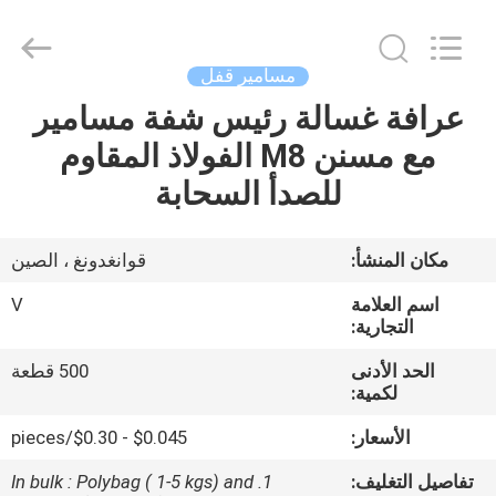
VEDALI
HARDWARE
CO.,
LTD.
All
مسامير قفل
Rights
Reserved.
عرافة غسالة رئيس شفة مسامير
الصفحة
مع مسنن M8 الفولاذ المقاوم
الرئيسية
للصدأ السحابة
منتجات
مكان المنشأ:
قوانغدونغ ، الصين
معلومات
اسم العلامة
V
عنا
التجارية:
الحد الأدنى
500 قطعة
لكمية:
جولة
في
الأسعار:
$0.045 - $0.30/pieces
المعمل
تفاصيل التغليف:
1. In bulk : Polybag ( 1-5 kgs) and