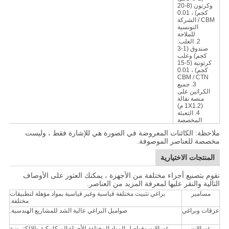
وكرتون (8-20
كجم) ، 0.01
CBM / الشركة
التونسية
للملاحة
2. العلب:
صندوق (1-3
كجم) وعلب
كرتونية (5-15
كجم) ، 0.01
CBM / CTN
3. جميع
الكراتين على
منصة نقالة
(1X1.2 م)
4. التعبئة
المخصصة
ملاحظة: الكائنات المعروضة في الصورة هي للإشارة فقط ، وليست
مخصصة للعناصر الموصوفة.
المنتجات الاختيارية
نقوم بتصنيع أجزاء مختلفة من الأجهزة ، يمكنك العثور على الأوصاف
التالية والنقر عليها لمعرفة المزيد من العناصر.
مسامير
براغي تثبيت مختلفة قياسية وغير قياسية بمواد مؤهلة لتطبيقات
مختلفة.
عزقات وبراغي
صواميل البراغي عالية الشد للمشاريع الهندسية.
غسالات
غسالات وفواصل المواد المختلفة للأجزاء الميكانيكية والإلكترونية