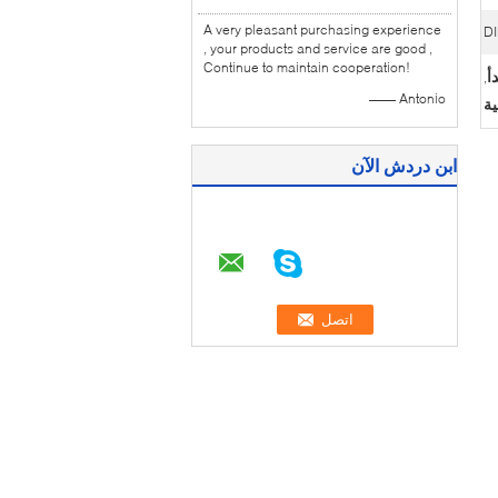
A very pleasant purchasing experience
D
, your products and service are good ,
Continue to maintain cooperation!
أ
,
—— Antonio
ة
ابن دردش الآن