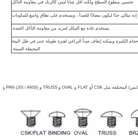
تحسين سطوع السطح ولكنه أقل شأنا ليس كالزنك في مقاومة التآكل
إنه مثالي جدًا ليكون مضادًا للصدأ ، ويستخدم على نطاق واسع للمكونات
يستخدم عادة مع النيكل لمزيد من مقاومة التآكل الجيدة.
جام الكبيرة ويمكنه إيقاف صدأ البراغي لفترة طويلة حتى في ظل البيئة
المحيطة السيئة.
نحن نقدم العديد من محركات الأقراص (المقابس) المختلفة مثل CSK أو FLAT و OVAL و TRUSS و PAN (JIS / ANSI) و