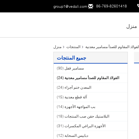
86-769-82601418
group1@vedali.com
منزل
لفولاذ المقاوم للصدأ مسامير معدنية
المنتجات
منزل
جميع المنتجات
مسامير قفل
(90)
الفولاذ المقاوم للصدأ مسامير معدنية
(24)
المعدن ختم أجزاء
(24)
آلة قطع معدنية
(15)
بب المواجهة الأجهزة
(14)
البلاستيك حقن صب المنتجات
(18)
الأجهزة البراغي المكسرات
(31)
دبابيس السحابة
(12)