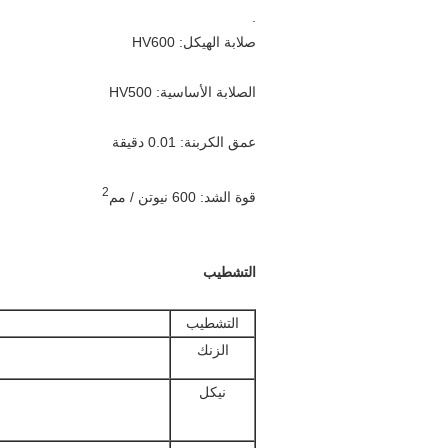
.
صلابة الهيكل: HV600
الصلابة الأساسية: HV500
عمق الكربنة: 0.01 دقيقة
2
قوة الشد: 600 نيوتن / مم
التشطيب
التشطيب
الزنك
نيكل