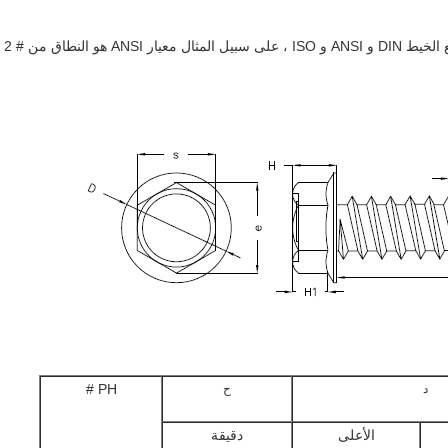
هناك العديد من المعايير الخاصة بمسامير قطع الخيط DIN و ANSI و ISO ، على سبيل المثال معيار ANSI هو النطاق من # 2
د
ح
PH #
الأعلى
دقيقة