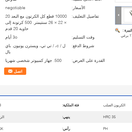
الأسعار:
negotiable
تفاصيل التغليف:
10000 قطع كل الكرتون مع البعد 20
× 22 × 26 سنتيمتر. 500 كرتونة إلى
حاوية 20 قدم
بيرة :
وقت التسليم:
3o أيام
شروط الدفع:
ل / c، / تي تي، ويسترن يونيون. باي
بال
القدرة على العرض:
500. جهاز كمبيوتر شخصى شهريا
اتصل
الكربون الصلب
فئة الملكية:
8
HRC 35
ينهي:
الز
PH
رأس:
SK