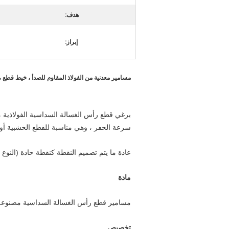
هدف:
إبراز:
مسامير معدنية من الفولاذ المقاوم للصدأ ، خيط قطع ، رأس
برغي قطع رأس الغسالة السداسية الفولاذية م
سرعة الحفر ، وهي مناسبة للقطع الخشبية أو ال
عادة ما يتم تصميم النقطة كنقطة حادة (النوع 17) ويغطي طول القطع 3 أو 4 خيوط بشكل طبيعي.
مادة
مسامير قطع رأس الغسالة السداسية مصنوعة م
تخصيص