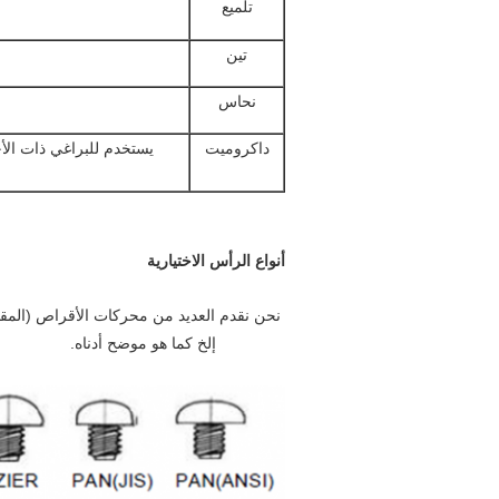
تلميع
تين
نحاس
داكروميت
يستخدم للبراغي ذات الأح
أنواع الرأس الاختيارية
BINDING إلخ كما هو موضح أدناه.