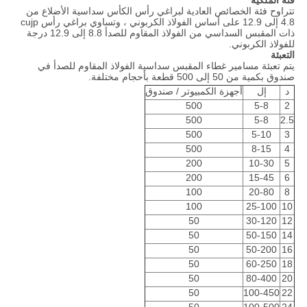
فئة الملكية
تتراوح فئة الخصائص العادية لبراغي رأس الكأس سداسية الأضلاع من
4.8 إلى 12.9 على أساس الفولاذ الكربوني ، وتساوي براغي رأس cujp
ذات المقبس السداسي من الفولاذ المقاوم للصدأ 8.8 إلى 12.9 درجة
للفولاذ الكربوني.
التعبئة
يتم تعبئة مسامير غطاء المقبس سداسية الفولاذ المقاوم للصدأ في
صندوق بكمية من 50 إلى 500 قطعة بأحجام مختلفة.
د
إل
أجهزة الكمبيوتر / صندوق
500
5-8
2
500
5-8
2.5
500
5-10
3
500
8-15
4
200
10-30
5
200
15-45
6
100
20-80
8
100
25-100
10
50
30-120
12
50
50-150
14
50
50-200
16
50
60-250
18
50
80-400
20
50
100-450
22