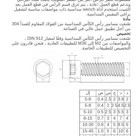
وتدعم قطع العمل ؛عادة ، يتم غرق قسم الرأس في قطع العمل بعد
التثبيت.استخدم أداة wench سداسية ذات مواصفات مناسبة لتشغيل
براغي المقبس السداسية.
مادة
صُنعت مسامير رأس الكأس السداسية من الفولاذ المقاوم للصدأ 304
من أجل تطبيق حمل عالي في الصناعة.
تخصيص
صُنعت مسامير رأس الكأس السداسية وفقًا لمعيار DIN 912 ،
والمواصفات من M2 إلى M36 للتطبيقات العادية ، فنحن قادرون على
التخصيص للتطبيقات الخاصة.
د
د
ح
س
ص
إل
5-8
0.4
1.5
2
3.8
2
5-8
0.4
2
2.5
4.5
2.5
5-10
0.5
2.5
3
5.5
3
8-15
0.7
3
4
7
4
10-30
0.8
4
5
8.5
5
15-45
1.0
5
6
10
6