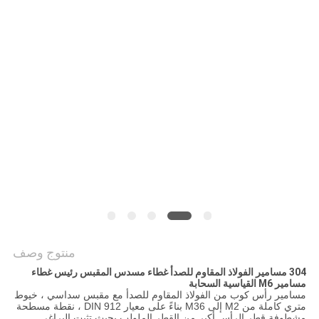
منتوج وصف
304 مسامير الفولاذ المقاوم للصدأ غطاء مسدس المقبس رئيس غطاء
مسامير M6 القياسية السحابة
مسامير رأس كوب من الفولاذ المقاوم للصدأ مع مقبس سداسي ، خيوط
متري كاملة من M2 إلى M36 بناءً على معيار DIN 912 ، نقطة مسطحة
مشطوفة.قطر الرأس أكبر من القطر الملولب بحيث تثبت البراغي