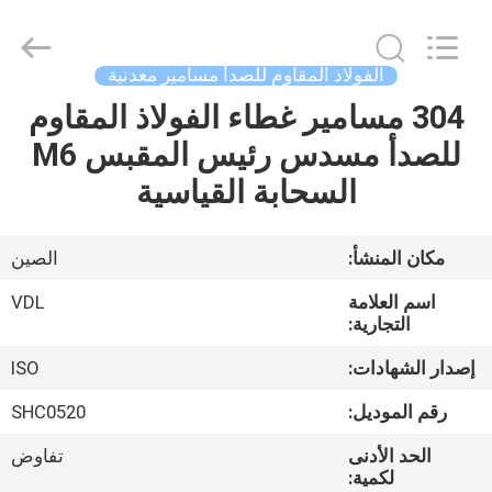
VEDALI
HARDWARE
CO.,
LTD.
All
الفولاذ المقاوم للصدأ مسامير معدنية
Rights
Reserved.
304 مسامير غطاء الفولاذ المقاوم
الصفحة
للصدأ مسدس رئيس المقبس M6
الرئيسية
السحابة القياسية
منتجات
مكان المنشأ:
الصين
معلومات
اسم العلامة
VDL
عنا
التجارية:
إصدار الشهادات:
ISO
جولة
رقم الموديل:
SHC0520
في
الحد الأدنى
تفاوض
المعمل
لكمية: