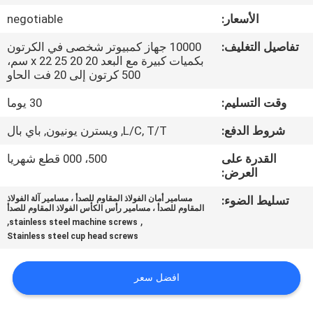
الأسعار:
negotiable
مراقبة
تفاصيل التغليف:
10000 جهاز كمبيوتر شخصى في الكرتون
الجودة
بكميات كبيرة مع البعد 20 20 x 22 25 سم،
500 كرتون إلى 20 فت الحاو
خريطة
وقت التسليم:
30 يوما
الموقع
شروط الدفع:
L/C, T/T, ويسترن يونيون, باي بال
القدرة على
500، 000 قطع شهريا
PRIVACY
العرض:
POLICY
تسليط الضوء:
مسامير أمان الفولاذ المقاوم للصدأ ، مسامير آلة الفولاذ
المقاوم للصدأ ، مسامير رأس الكأس الفولاذ المقاوم للصدأ
,
,
stainless steel machine screws
Stainless steel cup head screws
افضل سعر