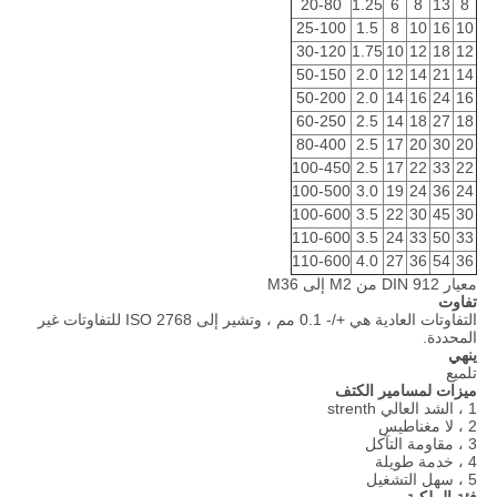
20-80
1.25
6
8
13
8
25-100
1.5
8
10
16
10
30-120
1.75
10
12
18
12
50-150
2.0
12
14
21
14
50-200
2.0
14
16
24
16
60-250
2.5
14
18
27
18
80-400
2.5
17
20
30
20
100-450
2.5
17
22
33
22
100-500
3.0
19
24
36
24
100-600
3.5
22
30
45
30
110-600
3.5
24
33
50
33
110-600
4.0
27
36
54
36
معيار DIN 912 من M2 إلى M36
تفاوت
التفاوتات العادية هي +/- 0.1 مم ، وتشير إلى ISO 2768 للتفاوتات غير
المحددة.
ينهي
تلميع
ميزات لمسامير الكتف
1 ، الشد العالي strenth
2 ، لا مغناطيس
3 ، مقاومة التآكل
4 ، خدمة طويلة
5 ، سهل التشغيل