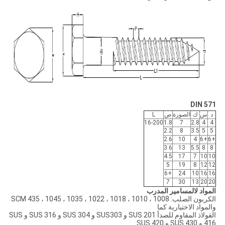
DIN 571
د
س
ك
الصورة
ص
L
16-200
1.8
7
2.8
4
4
2.2
8
3.5
5
5
2.6
10
4
+6
+6
3.6
13
5.5
8
8
4.5
17
7
10
10
5
19
8
12
12
+6
24
10
16
16
7
30
13
20
20
المواد لالمسامير المدرب
الكربون الصلب: 1008 ، 1010 ، 1018 ، 1022 ، 1035 ، 1045 ، SCM 435
والمواد الاختيارية كما
الفولاذ المقاوم للصدأ SUS 201 و SUS303 و SUS 304 و SUS 316 و SUS
416 و SUS 430 و SUS 420.