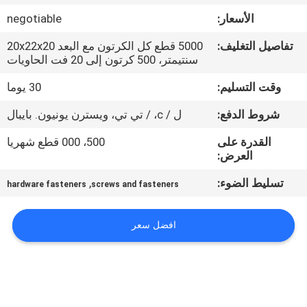
الأسعار:
negotiable
مراقبة
تفاصيل التغليف:
5000 قطع كل الكرتون مع البعد 20x22x20
الجودة
سنتيمتر، 500 كرتون إلى 20 فت الحاويات
وقت التسليم:
30 يوما
خريطة
شروط الدفع:
ل / c، / تي تي، ويسترن يونيون. بايبال
الموقع
القدرة على
500، 000 قطع شهريا
العرض:
PRIVACY
تسليط الضوء:
,
hardware fasteners
screws and fasteners
POLICY
افضل سعر