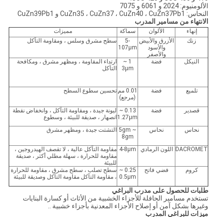
الألومنيوم: 2024 و 6061 و 7075
النحاس: CuZn35 ، CuZn37 ، CuZn40 ، CuZn37Pb1 و CuZn39Pb1
الانتهاء من مسامير المدرب
إنهاء
الألوان
سماكة
مميزات
زنك
الأزرق والأبيض
5-
سطح مشرق وسلس ، ومقاومة التآكل
والأسود
107μm
والأصفر
النيكل
فضة
1 ~
ارتداء المقاومة ، ومظهر مشرق ، ومكافحة
3μm
التآكل
تلميع
فضة
0.01 مم
تحسين سطوع السطح
(مرجع)
قصدير
فضة
0.13 ~
ليونة جيدة ، ومقاومة التآكل ، وانخفاض نقطة
1.27μm
انصهار ، صديقة للبيئة ، وسطوع
نحاس
نحاس
5gm ~
التشتت جيدة ، ومظهر مشرق
8gm
DACROMET
اللون الرمادي
4-8μm
مقاومة التآكل عالية ، لا تقصف الهيدروجين ،
مقاومة للحرارة ، سهلة مطلي أكثر ، صديقة
للبيئة
كروم
فضي فاتح
0.25 ~
سطح تصلب ، سطح مشرق ، مقاومة للحرارة
0.5μm
، مقاومة التآكل مقاومة التآكل وصديقة للبيئة
طلبات للحصول على مدرب البراغي
تستخدم مسامير الحافلة للأجزاء الخشبية من الأثاث أو كسارة البنايات
وغيرها بشكل آمن أو إصلاح الأجزاء المعدنية بأجزاء خشبية ..
ميزات للبراغي المدرب