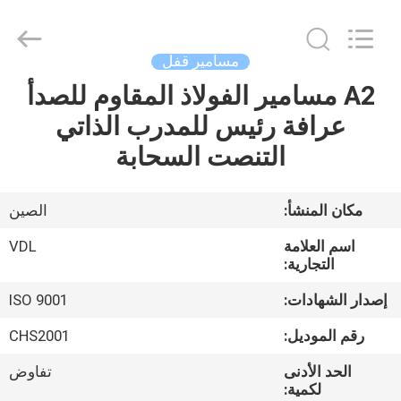
VEDALI
HARDWARE
CO.,
LTD.
All
مسامير قفل
Rights
Reserved.
A2 مسامير الفولاذ المقاوم للصدأ
الصفحة
عرافة رئيس للمدرب الذاتي
الرئيسية
التنصت السحابة
منتجات
مكان المنشأ:
الصين
معلومات
اسم العلامة
VDL
عنا
التجارية:
إصدار الشهادات:
ISO 9001
جولة
رقم الموديل:
CHS2001
في
الحد الأدنى
تفاوض
المعمل
لكمية: