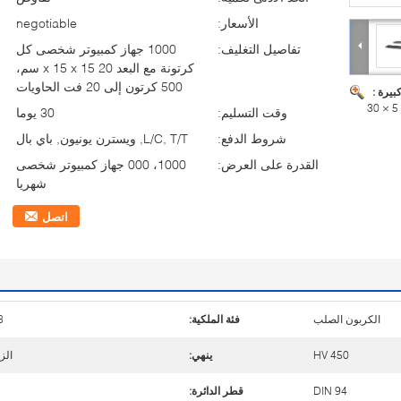
الأسعار:
negotiable
تفاصيل التغليف:
1000 جهاز كمبيوتر شخصى كل
كرتونة مع البعد 20 x 15 x 15 سم،
500 كرتون إلى 20 فت الحاويات
بيرة :
وقت التسليم:
30 يوما
شروط الدفع:
L/C, T/T, ويسترن يونيون, باي بال
القدرة على العرض:
1000، 000 جهاز كمبيوتر شخصى
شهريا
اتصل
الكربون الصلب
فئة الملكية:
8
HV 450
ينهي:
الز
DIN 94
قطر الدائرة: