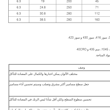
6.3
19
200
45
6.3
24.8
250
71
6.3
30.8
280
112
6.3
38.5
280
160
اد المتاحة.
وصف
مختلف الألوان يمكن اختارها والكمال على المضادة للتآكل
جعل سطح مسامير أكثر مشرق وتصلب وسيتم تحسين أداء مسامير
تحسين سطوع السطح ولكن أقل شأنا ليس الزنك في المضادة للتآكل
مثالية جدا لتكون مكافحة الصدأ، وتستخدم على نطاق واسع للمكونات