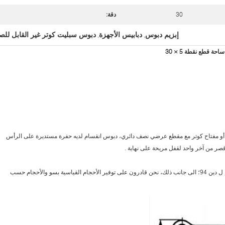
30
دقة:
إبزيم دبوس
دبابيس الأجهزة
دبوس سبليت كوتر غير القابل للص
,
,
ر أو مفتاح كوتر مع مقطع عرضي نصف دائري، دبوس انقسام لديه حفرة مستديرة على الرأس
صر من آخر واحد لقفل مريحة على نهاية .
الأحجام القياسية للدبابيس تقسيم من 0.6 إلى 20 ملم ل دين 94؛ الى جانب ذلك، نحن قادرون على توفير الأحجام القياسية بسو والأحجام حسب