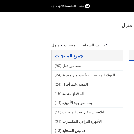
group1@vedali.com
منزل
دبابيس السحابة
المنتجات
منزل
جميع المنتجات
مسامير قفل
(90)
الفولاذ المقاوم للصدأ مسامير معدنية
(24)
المعدن ختم أجزاء
(24)
آلة قطع معدنية
(15)
بب المواجهة الأجهزة
(14)
البلاستيك حقن صب المنتجات
(18)
الأجهزة البراغي المكسرات
(31)
دبابيس السحابة
(12)