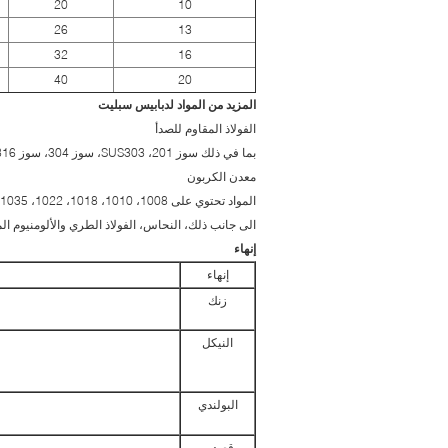
20
10
26
13
32
16
40
20
المزيد من المواد لدبابيس سبليت
الفولاذ المقاوم للصدأ
بما في ذلك سوز 201، SUS303، سوز 304، سوز 316، سوز 416، سوز 430 و سوز 420.
معدن الكربون
المواد تحتوي على 1008، 1010، 1018، 1022، 1035، 1045، سم 435 و 40CRO
الى جانب ذلك، النحاس، الفولاذ الطري والألومنيوم المو
إنهاء
إنهاء
زنك
النيكل
البولندي
قصدير