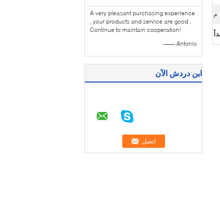
A very pleasant purchasing experience
م
, your products and service are good ,
Continue to maintain cooperation!
دأ
—— Antonio
ابن دردش الآن