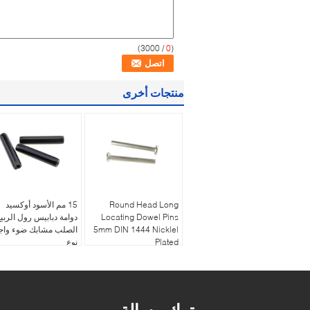
/ 3000)
0
(
منتجات أخرى
Round Head Long
15 مم الأسود أوكسيد
Locating Dowel Pins
دوامة دبابيس رول الربيع
5mm DIN 1444 Nicklel
الصلب مشابك ضوء وا
Plated
نوع