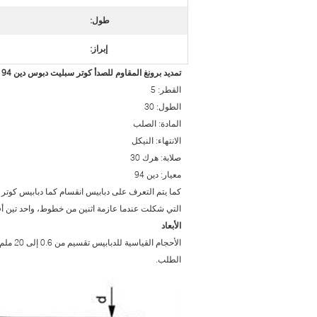
طول:
إبراز:
تمديد برونغ المقاوم للصدأ كوتر سبليت دبوس دين 94 ساحة قطع نقطة 5 × 30
القطر: 5
الطول: 30
المادة: الصلب
الانتهاء: النيكل
صلابة: هرك 30
معيار: دين 94
كما يتم التعرف على دبابيس انقسام كما دبابيس كوت
التي شكلت عندما عازمة اثنين من خطوط، واحد تين أق
الأبعاد
الطلب.