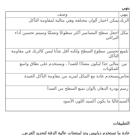
ينهي
ينهي
وصف
الزنك
يمكن اختيار ألوان مختلفة وهي مثالية لمقاومة التآكل
نيكل
اجعل سطح المسامير أكثر سطوعًا وتصلبًا وسيتم تحسين أداء
البراغي
تلميع
تحسين سطوع السطح ولكنه أقل شأنا ليس كالزنك في مقاومة
التآكل
تين
مثالي جدًا ليكون مضادًا للصدأ ، ويستخدم على نطاق واسع
للمكونات
نحاس
يستخدم عادة مع النيكل لمزيد من مقاومة التآكل الجيدة.
رسم
بودرة الدهان بألوان تمنع السطح من الصدأ.
أكسيد
غالبًا ما يكون أكسيد اللون الأسود
التطبيقات
عادة ما تستخدم دبابيس وتد لمنتجات عالية الدقة لتحديد الغرض.