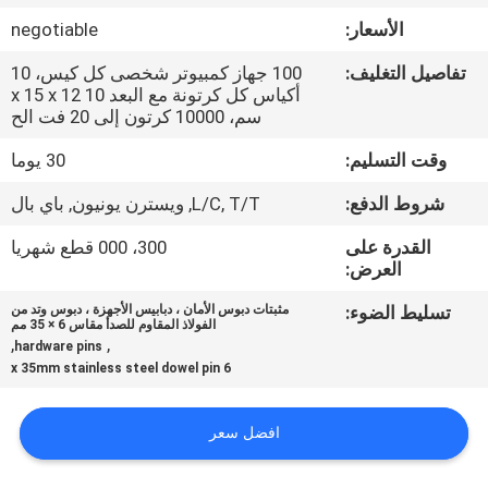
الأسعار:
negotiable
مراقبة
تفاصيل التغليف:
100 جهاز كمبيوتر شخصى كل كيس، 10
الجودة
أكياس كل كرتونة مع البعد 10 x 15 x 12
سم، 10000 كرتون إلى 20 فت الح
خريطة
وقت التسليم:
30 يوما
الموقع
شروط الدفع:
L/C, T/T, ويسترن يونيون, باي بال
القدرة على
300، 000 قطع شهريا
PRIVACY
العرض:
POLICY
تسليط الضوء:
مثبتات دبوس الأمان ، دبابيس الأجهزة ، دبوس وتد من
الفولاذ المقاوم للصدأ مقاس 6 × 35 مم
,
,
hardware pins
6 x 35mm stainless steel dowel pin
افضل سعر