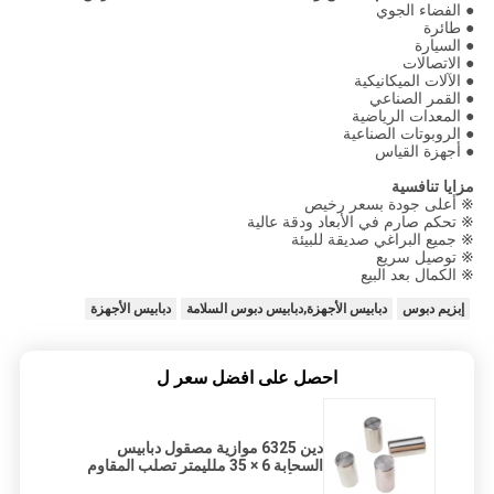
● الفضاء الجوي
● طائرة
● السيارة
● الاتصالات
● الآلات الميكانيكية
● القمر الصناعي
● المعدات الرياضية
● الروبوتات الصناعية
● أجهزة القياس
مزايا تنافسية
※ أعلى جودة بسعر رخيص
※ تحكم صارم في الأبعاد ودقة عالية
※ جميع البراغي صديقة للبيئة
※ توصيل سريع
※ الكمال بعد البيع
إبزيم دبوس
دبابيس الأجهزة,دبابيس دبوس السلامة
دبابيس الأجهزة
احصل على افضل سعر ل
دين 6325 موازية مصقول دبابيس
السحابة 6 × 35 ملليمتر تصلب المقاوم
للصدأ دبابيس وتد