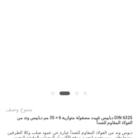
منتوج وصف
DIN 6325 دبابيس تثبيت مصقولة متوازية 6 × 35 مم دبابيس وتد من
الفولاذ المقاوم للصدأ
دبوس وتد من الفولاذ المقاوم للصدأ عبارة عن عمود صلب وكلا الطرفين
مشطوفان ، ويستخدم لتحديد موقع الآلات أو المعدات الدقيقة للبحث