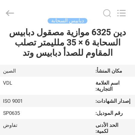
VEDALI
HARDWARE
CO.,
LTD.
All
دبابيس السحابة
Rights
Reserved.
دين 6325 موازية مصقول دبابيس
الصفحة
السحابة 6 × 35 ملليمتر تصلب
الرئيسية
المقاوم للصدأ دبابيس وتد
منتجات
مكان المنشأ:
الصين
معلومات
اسم العلامة
VDL
عنا
التجارية:
إصدار الشهادات:
ISO 9001
جولة
رقم الموديل:
SP0635
في
الحد الأدنى
تفاوض
المعمل
لكمية: