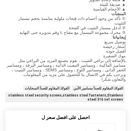
▲ صديقة للبيئة
▲ الأحجام القياسية
المنشآت
① تأكد من وجود أجسام ذات فتحات ملولبة مناسبة بحجم مسمار
التثبيت.
② أدخل مسمار التثبيت في الفتحة
③ محرك مجموعة المسمار مع مفتاح L وقم بتدويره حتى النهاية.
إيجابياتنا
توصيل سريع
أسعار رخيصة
أفضل جودة
موك الصغيرة
بالإضافة إلى براغي التثبيت ، نقوم بتصنيع المزيد من البراغي مثل
مسامير الماكينة ، ومسامير التنصت الذاتية ، ومسامير اليرقة ، ومسامير
الحفر الذاتي ، ومسامير اللوح ، ومسامير SEMS ، ومسامير التثبيت ،
ونرحب بكم في الاتصال بنا للحصول على مزيد من المعلومات
والتعاون.شكرا .
الفولاذ المقاوم للصدأ مسامير الأمن
الفولاذ المقاوم للصدأ السحابات
stainless steel security screws,stainless steel fasteners,Stainless
steel 316 set screws
احصل على افضل سعر ل