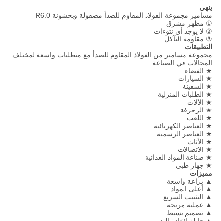
ينهي
مسامير مجموعة الفولاذ المقاوم للصدأ مصقولة وبخشونة R6.0
① مظهر مشرق
② لا يوجد أي نتوءات
③ مقاومة التآكل
التطبيقات
مجموعة مسامير من الفولاذ المقاوم للصدأ مع متطلبات واسعة لمختلف
المجالات في الصناعة.
★ الفضاء
★ السيارات
★ السفينة
★ الطلبات المنزلية
★ الآلات
★ الزخرفة
★ اللعب
★ العناصر الكهربائية
★ العناصر الرسمية
★ الأثاث
★ الاتصالات
★ صناعة المواد الغذائية
★ جهاز طبي
مميزات
▲ براعة واسعة
▲ أعلى المواد
▲ التثبيت السريع
▲ عملية مريحة
▲ تصميم بسيط
▲ قابلة لإعادة التدوير