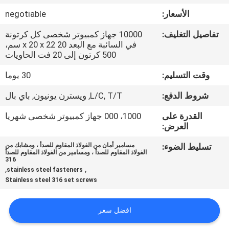
الأسعار:
negotiable
مراقبة
تفاصيل التغليف:
10000 جهاز كمبيوتر شخصى كل كرتونة
الجودة
في السائبة مع البعد 20 x 20 x 22 سم،
500 كرتون إلى 20 فت الحاويات
خريطة
وقت التسليم:
30 يوما
الموقع
شروط الدفع:
L/C, T/T, ويسترن يونيون, باي بال
القدرة على
1000، 000 جهاز كمبيوتر شخصى شهريا
PRIVACY
العرض:
POLICY
تسليط الضوء:
مسامير أمان من الفولاذ المقاوم للصدأ ، ومشابك من
الفولاذ المقاوم للصدأ ، ومسامير من الفولاذ المقاوم للصدأ
316
,
,
stainless steel fasteners
Stainless steel 316 set screws
افضل سعر