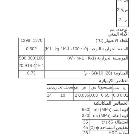
س
2.5
ر
2
الوحدة: مم
الأداء البدني
نقطة الانصهار (℃)
1370 -1398
السعة الحرارية النوعية (0 ~ 100، KJ · kg-1K-1)
0.502
الموصلية الحرارية (W · m-1 · K-1)
100
300
500
20.9
18.4
15.1
المقاومة (20، 10-6Ω · م)
0.73
العناصر الكيميائية
ج
سي
مينيسوتا
س
ص
مو
سجل تجاري
ني
14
18
2
0.035
0.03
0.65
0.3
0.01
الخصائص الميكانيكية
قوة الشد σb (MPa)
650
قوة العائد σs (MPa)
320
استطالة δ5 (٪)
35
تخفيض المساحة ψ (٪)
45
صلابة HRC
28