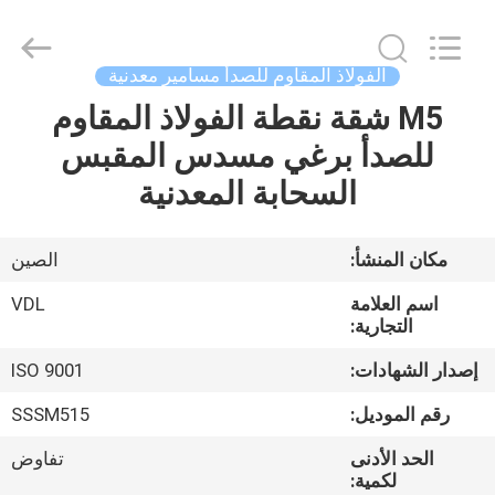
VEDALI
HARDWARE
CO.,
LTD.
All
الفولاذ المقاوم للصدأ مسامير معدنية
Rights
Reserved.
M5 شقة نقطة الفولاذ المقاوم
الصفحة
للصدأ برغي مسدس المقبس
الرئيسية
السحابة المعدنية
منتجات
مكان المنشأ:
الصين
معلومات
اسم العلامة
VDL
عنا
التجارية:
إصدار الشهادات:
ISO 9001
جولة
رقم الموديل:
SSSM515
في
الحد الأدنى
تفاوض
المعمل
لكمية: