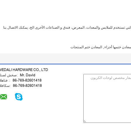
تي تستخدم للملابس والمعدات، المعرض، فندق و الصناعات الأخرى الخ، يمكنك الاتصال بنا
,
معادن ختمها أجزاء
المعادن ختم المنتجات
VEDALI HARDWARE CO., LTD
Mr. David
اتصل شخص:
86-769-82601418
الهاتف ::
86-769-82601418
الفاكس: