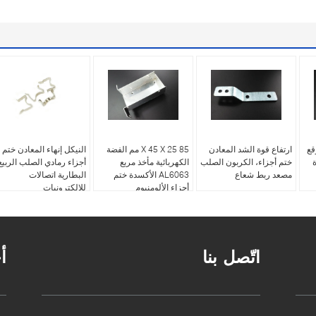
قع
ارتفاع قوة الشد المعادن
85 X 45 X 25 مم الفضة
النيكل إنهاء المعادن ختم
دة
ختم أجزاء، الكربون الصلب
الكهربائية مأخذ مربع
أجزاء رمادي الصلب الربيع
مصعد ربط شعاع
AL6063 الأكسدة ختم
البطارية اتصالات
أجزاء الألومنيوم
للالكترونيات
اتّصل بنا
أ