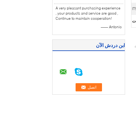
A very pleasant purchasing experience
IT
, your products and service are good ,
Continue to maintain cooperation!
ات
—— Antonio
ابن دردش الآن
د.