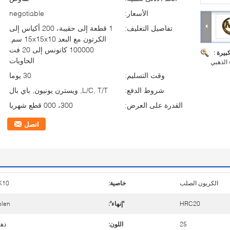
الأسعار:
negotiable
تفاصيل التغليف:
1 قطعة إلى حقيبة، 200 أكياس إلى
الكرتون مع البعد 15x15x10 سم.
100000 كاتونس إلى 20 فت
بيرة :
الحاويات
 الذهبي
وقت التسليم:
30 يوما
شروط الدفع:
L/C, T/T, ويسترن يونيون, باي بال
القدرة على العرض:
300، 000 قطع شهريا
اتصل
الكربون الصلب
خاصية:
K10
HRC20
"إنهاء":
olen
25
اللون:
ذه