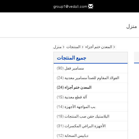
group1@vedali.com
منزل
المعدن ختم أجزاء
المنتجات
منزل
جميع المنتجات
مسامير قفل
(90)
الفولاذ المقاوم للصدأ مسامير معدنية
(24)
المعدن ختم أجزاء
(24)
آلة قطع معدنية
(15)
بب المواجهة الأجهزة
(14)
البلاستيك حقن صب المنتجات
(18)
الأجهزة البراغي المكسرات
(31)
دبابيس السحابة
(12)