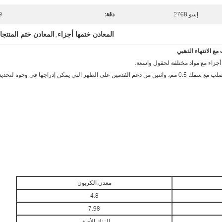
إسو 2768
دقة:
9
المعادن ختمها أجزاء
المعادن ختم المنتج
,
جزاء مع مواد مختلفة لحقول واسعة.
الشعار المرفقة لوحة ختم جزء مصنوع من الكربون الصلب مع سمك 0.5 مم، واثنين من دعم القدمين على الظهر التي يمكن إدراجها في وجوه لتحدي
معدن الكربون
4.8
7.98
الزنك الأصفر