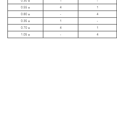
± 0.30
1
-
± 0.55
4
1
± 0.80
-
4
± 0.35
1
-
± 0.70
4
1
± 1.05
-
4