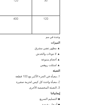
120
30
400
120
وحدة في مم
الميزات
▲ مظهر ذهبي مشرق
▲ لا نتوءات والخدش
▲ أحجام متنوعة
▲ امتثلت روهس
التعبئة
1، معبأة في الجزء الأكبر مع 100 قطعة
2، معبأة واحدة كل كيس لحزمة صغيرة
3، التعبئة المخصصة الأخرى
إيجابياتنا
◆ التسليم السريع
◆ أسعار رخيصة