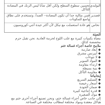
البولندي
تحسين سطوع السطح ولكن أقل شأنا ليس الزنك في المضادة
للتآكل
قصدير
فمن مثالية جدا أن تكون المضادة-- الصدأ، وتستخدم على نطاق
واسع للمكونات
نحاس
هو عادة استعملت مع نيكل لأن أكثر جيدة أنتي-كوروسيون.
التعبئة
معبأة بكميات كبيرة مع علب اللوح لحزمة العادية.
نحن نقبل حزم
مخصصة كذلك.
ملامح خاصة أجزاء غسالة ختم
◆ أبعاد صارمة
◆ أبيرنس مشرق
◆ لا نتوءات
◆ المواد السوبر
◆ ارتداء مقاومة
◆ بنية بسيطة
◆ مقاومة التآكل
إيجابياتنا
◆ التسليم السريع
◆ أسعار رخيصة
◆ ضمان الجودة
◆ قدرة إنتاجية كبيرة
◆ موك الصغيرة
إلى جانب خاص أجزاء غسالة ختم، ونحن تصنيع أجزاء أخرى ختم مع
هياكل معقدة ومواد مختلفة لمطالب مختلفة في الصناعة.