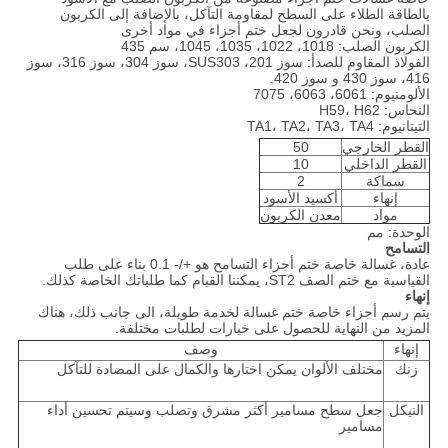
بالطاقة الطلاء على السطح لمقاومة التآكل، بالإضافة إلى الكربون
الصلب، ونحن قادرون لجعل ختم أجزاء في مواد أخرى
الكربون الصلب: 1018، 1022، 1035، 1045، سم 435
الفولاذ المقاوم للصدأ: سوز 201، SUS303، سوز 304، سوز 316، سوز
416، سوز 430 و سوز 420.
الألومنيوم: 6061، 6063، 7075
النحاس: H59، H62
التيتانيوم: TA1، TA2، TA3، TA4
القطر الخارجي
50
القطر الداخلي
10
سماكة
2
إنهاء
أكسيد الأسود
مواد
معدن الكربون
الوحدة: مم
التسامح
عادة، غسالة خاصة ختم أجزاء التسامح هو +/- 0.1 بناء على طلب
القياسية مع ختم الصف ST2، يمكننا القيام كما طلباتك الخاصة كذلك.
إنهاء
يتم رسم أجزاء خاصة ختم غسالة لخدمة طويلة، الى جانب ذلك، هناك
المزيد من النهاية للحصول على خيارات لطلبات مختلفة.
إنهاء
وصف
زنك
مختلف الألوان يمكن اختارها والكمال على المضادة للتآكل
النيكل
جعل سطح مسامير أكثر مشرق وتصلب وسيتم تحسين أداء
مسامير