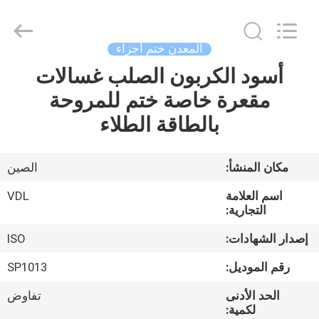
VEDALI
HARDWARE
CO.,
LTD.
All
المعدن ختم أجزاء
Rights
Reserved.
أسود الكربون الصلب غسالات
الصفحة
مقعرة خاصة ختم للمروحة
الرئيسية
بالطاقة الطلاء
منتجات
مكان المنشأ:
الصين
معلومات
اسم العلامة
VDL
عنا
التجارية:
إصدار الشهادات:
ISO
جولة
رقم الموديل:
SP1013
في
الحد الأدنى
تفاوض
المعمل
لكمية: