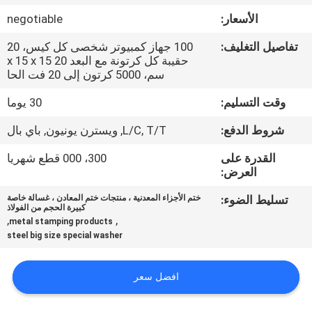
الأسعار:
negotiable
مراقبة
تفاصيل التغليف:
100 جهاز كمبيوتر شخصى كل كيس، 20
الجودة
حقيبة كل كرتونة مع البعد 20 x 15 x 15
سم، 5000 كرتون إلى 20 فت الحا
خريطة
وقت التسليم:
30 يوما
الموقع
شروط الدفع:
L/C, T/T, ويسترن يونيون, باي بال
القدرة على
300، 000 قطع شهريا
PRIVACY
العرض:
POLICY
تسليط الضوء:
ختم الأجزاء المعدنية ، منتجات ختم المعادن ، غسالة خاصة
كبيرة الحجم من الفولاذ
,
,
metal stamping products
steel big size special washer
افضل سعر