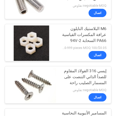
المعدنية
negotiable MOQ:تفاوض
اتصال
M6 البلاستيك النايلون
عرافة المكسرات القياسية
PA66 السحابة 94V-2
درجة مقاومة الحريق
$0.05/pieces 100-999 pieces MOQ:100 قطعة
اتصال
إيسي 316 الفولاذ المقاوم
للصدأ الذاتي التنصت على
المسمار الصليب راحة
رئيس شقة السحابة
negotiable MOQ:تفاوض
اتصال
المسامير الأنبوبية النحاسية