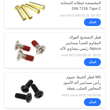
المخصصة لبطانة السحابة
DIN 7338 Type C
$0.007 - $0.20/pieces MOQ:500 قطعة
اتصال
قفل التصحيح الفولاذ
المقاوم للصدأ مسامير
Nylock رئيس بيضاوي لآلة
PH2
$0.02 - $0.30/pieces MOQ:500 قطعة
اتصال
M5 قطر الخيط عموم
رأس مسامير آلة الأسود
المجلفن الصلب نقطة
مسطحة
$0.08/pieces 100-4999 pieces MOQ:100 قطعة
اتصال