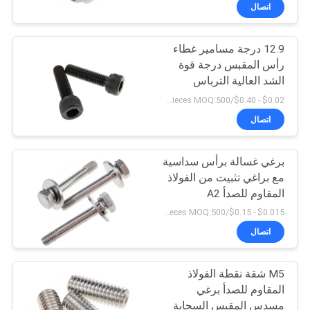
اتصال
مراقبة
12.9 درجة مسامير غطاء
الجودة
رأس المقبس درجة قوة
الشد العالية الترباس
خريطة
الإنشائي
$0.02 - $0.40/pieces MOQ:500 قطعة
الموقع
اتصال
برغي غسالة برأس سداسية
PRIVACY
مع براغي تثبيت من الفولاذ
POLICY
المقاوم للصدأ A2
$0.015 - $0.15/pieces MOQ:500 قطعة
اتصال
M5 شقة نقطة الفولاذ
المقاوم للصدأ برغي
مسدس المقبس السحابة