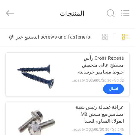
VEDALI
HARDWARE
CO.,
المنتجات
LTD.
All
Rights
Reserved.
الصفحة
screws and fasteners التصنيع عبر الإنترنت
الرئيسية
Cross Recess رأس
منتجات
مسطح عالي منخفض
خيوط مسامير خرسانية
معلومات
كونفست مربعة نقطة
$0.02 - $0.30/pieces MOQ:5000 قطعة
مخروط
عنا
اتصال
عرافة غسالة رئيس شفة
جولة
مسامير مع مسنن M8
في
الفولاذ المقاوم للصدأ
السحابة
المعمل
$0.045 - $0.30/pieces MOQ:500 قطعة