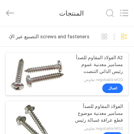
VEDALI
HARDWARE
CO.,
المنتجات
LTD.
All
Rights
Reserved.
الصفحة
screws and fasteners التصنيع عبر الإنترنت
الرئيسية
A2 الفولاذ المقاوم للصدأ
منتجات
مسامير معدنية عموم
رئيس الذاتي التنصت
معلومات
مسامير للصفائح المعدنية
negotiable MOQ:تفاوض
عنا
اتصال
الفولاذ المقاوم للصدأ
جولة
مسامير معدنية موضوع
في
قطع عرافة غسالة رئيس
نوع 17 برغي
المعمل
negotiable MOQ:تفاوض