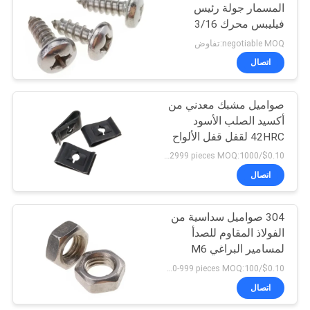
المسمار جولة رئيس
فيليبس محرك 3/16
التنصت على معيار ANSI
negotiable MOQ:تفاوض
اتصال
صواميل مشبك معدني من
أكسيد الصلب الأسود
42HRC لقفل قفل الألواح
$0.10/pieces 1000-2999 pieces MOQ:1000 قطعة
اتصال
304 صواميل سداسية من
الفولاذ المقاوم للصدأ
لمسامير البراغي M6
ستاندرد DIN 934
$0.10/pieces 100-999 pieces MOQ:100 قطعة
اتصال