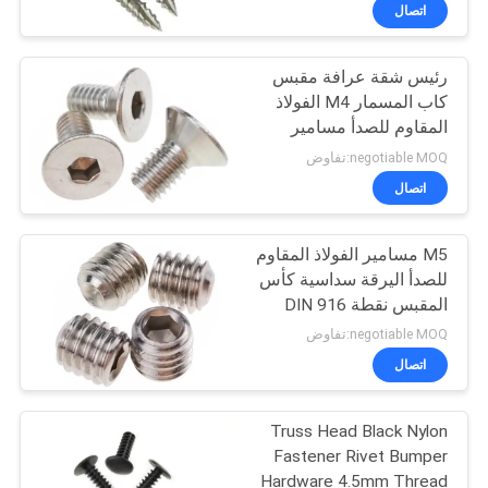
اتصال
مراقبة
رئيس شقة عرافة مقبس
الجودة
كاب المسمار M4 الفولاذ
المقاوم للصدأ مسامير
خريطة
معدنية
negotiable MOQ:تفاوض
الموقع
اتصال
M5 مسامير الفولاذ المقاوم
PRIVACY
للصدأ اليرقة سداسية كأس
POLICY
المقبس نقطة DIN 916
negotiable MOQ:تفاوض
اتصال
Truss Head Black Nylon
Fastener Rivet Bumper
Hardware 4.5mm Thread