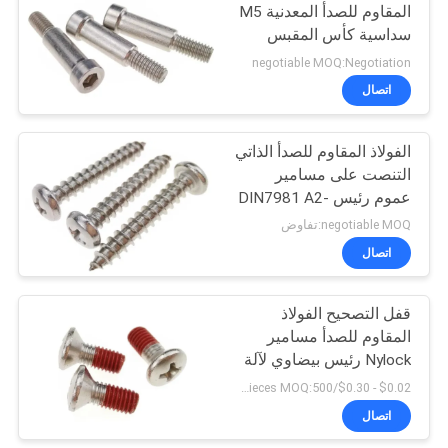
المقاوم للصدأ المعدنية M5
سداسية كأس المقبس
رئيس الكتف بولت
negotiable MOQ:Negotiation
اتصال
الفولاذ المقاوم للصدأ الذاتي
التنصت على مسامير
عموم رئيس DIN7981 A2-
70 السحابة
negotiable MOQ:تفاوض
اتصال
قفل التصحيح الفولاذ
المقاوم للصدأ مسامير
Nylock رئيس بيضاوي لآلة
PH2
$0.02 - $0.30/pieces MOQ:500 قطعة
اتصال