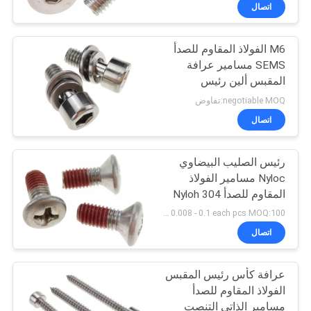
اتصال
مراقبة
M6 الفولاذ المقاوم للصدأ
الجودة
SEMS مسامير عرافة
المقبس ألين رئيس
خريطة
مسامير معدنية تجميعها
negotiable MOQ:تفاوض
غسالات
الموقع
اتصال
رئيس الصليب البيضاوي
PRIVACY
Nyloc مسامير الفولاذ
POLICY
المقاوم للصدأ 304 Nyloh
تصحيح الموضوع للأمن
USD 0.008 - 0.1 each pcs MOQ:100 جهاز كمبيوتر شخصى
اتصال
عرافة كأس رئيس المقبس
الفولاذ المقاوم للصدأ
مسامير الذاتي التنصت