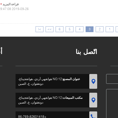
قراءة المزيد
2019-09-26 09:47:08
>|
>>
6
5
4
3
2
1
اتّصل بنا
أ
عنوان المصنع:
NO.12 هوانغهي أردي، هوانغجيناغ،
دونغقوان، غ، الصين
مكتب المبيعات:
NO.12 هوانغهي أردي، هوانغجيناغ،
دونغقوان، غ، الصين
+86-769-82601418