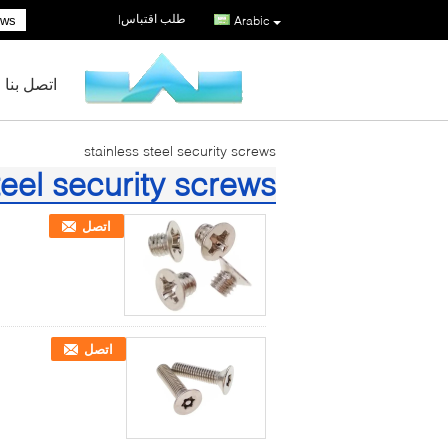
طلب اقتباس
|
Arabic
اتصل بنا
stainless steel security screws
teel security screws
(60)
اتصل
اتصل