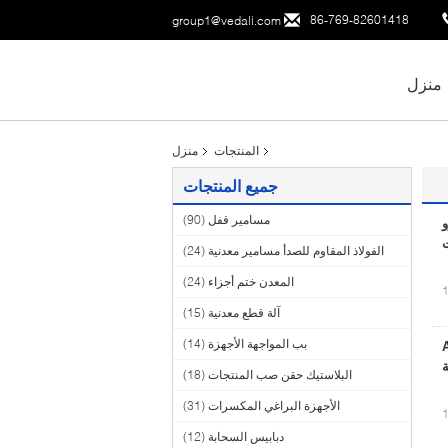
86-769-82601418
group1@vedali.com
منزل
المنتجات
منزل
جميع المنتجات
مسامير قفل
(90)
و
ت
الفولاذ المقاوم للصدأ مسامير معدنية
(24)
المعدن ختم أجزاء
(24)
آلة قطع معدنية
(15)
بب المواجهة الأجهزة
(14)
للصدأ A2 M5
البلاستيك حقن صب المنتجات
(18)
الأجهزة البراغي المكسرات
(31)
دبابيس السحابة
(12)