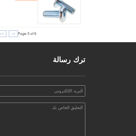
<<
|<
Page 3 of 6
ترك رسالة