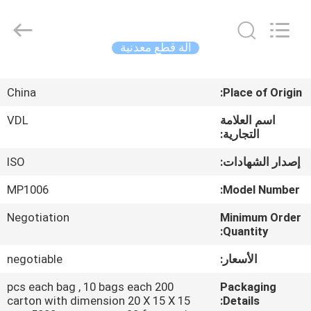
VEDALI
HARDWARE
CO.,
LTD.
All
آلة قطع معدنية
Rights
Reserved.
الصفحة
China
Place of Origin:
الرئيسية
اسم العلامة
VDL
التجارية:
منتجات
إصدار الشهادات:
ISO
معلومات
MP1006
Model Number:
عنا
Negotiation
Minimum Order
Quantity:
جولة
الأسعار:
negotiable
في
200 pcs each bag , 10 bags each
Packaging
المعمل
carton with dimension 20 X 15 X 15
Details: